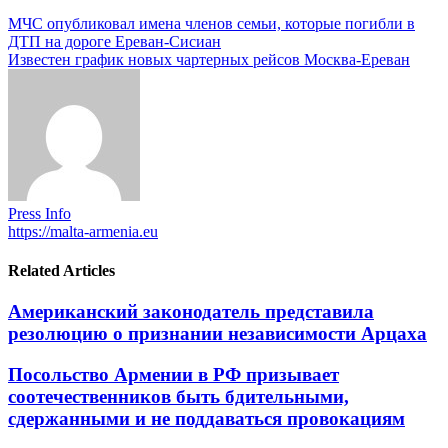
МЧС опубликовал имена членов семьи, которые погибли в
ДТП на дороге Ереван-Сисиан
Известен график новых чартерных рейсов Москва-Ереван
Press Info
https://malta-armenia.eu
Related Articles
Американский законодатель представила
резолюцию о признании независимости Арцаха
Посольство Армении в РФ призывает
соотечественников быть бдительными,
сдержанными и не поддаваться провокациям