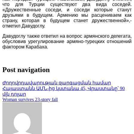
что для Турции существуют два вида соседей.
«Дружественные соседи, и соседи которые станут
друзьями в будущем. Армению мы расцениваем как
страну, которая в будущем станет дружественной»,-
отметил Давудоглу.
Давудоглу также ответил на вопрос армянского делегата,
обусловив урегулирование армяно-турецких отношений
фактором Карабаха.
Post navigation
Ժողովրդավարության զարգացման համար
Հայաստանն ԱՄՆ-ից կստանա 45, Վրաստանը՝ 90
մլն դոլար
Woman survives 23-story fall