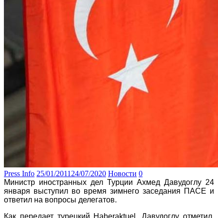
Press Info
25/01/2011
24/07/2020
Новости
0
Министр иностранных дел Турции Ахмед Давудоглу 24
января выступил во время зимнего заседания ПАСЕ и
ответил на вопросы делегатов.
Как передает турецкий Haberaktuel, Давудоглу отметил,