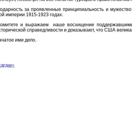
дарность за проявленные принципиальность и мужеств
й империи 1915-1923 годах.
комитете и выражаем наше восхищение поддержавшими 
орической справедливости и доказывают, что США великая
ачатое ими дело.
следие»