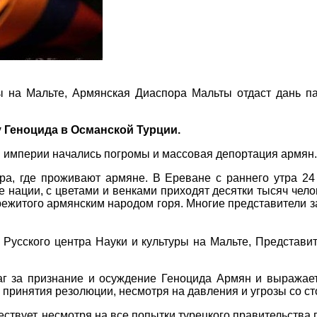
ты на Мальте, Армянская Диаспора Мальты отдаст дань 
 Геноцида в Османской Турции.
ой империи начались погромы и массовая депортация армян.
ира, где проживают армяне. В Ереване с раннего утра 2
е нации, с цветами и венками приходят десятки тысяч чел
пережитого армянским народом горя. Многие представители
усского центра Науки и культуры на Мальте, Представи
 за признание и осуждение Геноцида Армян и выражает
с принятия резолюции, несмотря на давления и угрозы со с
ствует, несмотря на все попытки турецкого правительства