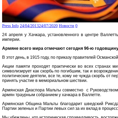
Press Info
24/04/2013
24/07/2020
Новости
0
24 апреля у Хачкара, установленного в центре Валлет
империи.
Армяне всего мира отмечают сегодня 96-ю годовщину
В этот день, в 1915 году, по приказу правителей Османск
Акции памяти проходят практически во всех странах м
символизирует как скорбь по погибшим, так и возрождени
политические деятели, все те, кому не чужда скорбь от 
принять участие в мемориальном шествии.
Армянская Диаспора Мальты совместно с Руководством Р
армян траурным собранием у хачкара в Валлетте.
Армянская Община Мальты благодарит шведский Риксдаг
Партии зеленых и Партии левых сил за их вклад в процес
Мы убеждены, что историческая справедливость, восторже