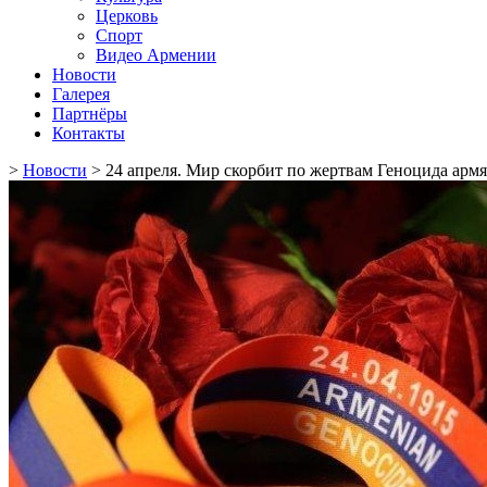
Церковь
Спорт
Видео Армении
Новости
Галерея
Партнёры
Контакты
>
Новости
>
24 апреля. Мир скорбит по жертвам Геноцида арм