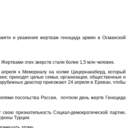
памяти и уважения жертвам геноцида армян в Османской
 Жертвами этих зверств стали более 1,5 млн человек.
4 апреля к Мемориалу на холме Цицернакаберд, который
овек; приходят целые семьи, организации, общественные и
 зарубежных диаспор приезжают 24 апреля в Ереван, чтобы
телями посольства России, почтили день жертв Геноцида
 свою признательность Социал-демократической партии,
тороны Турции.
 помешать этому.