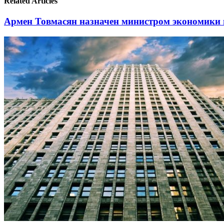
Related Articles
Армен Товмасян назначен министром экономики и