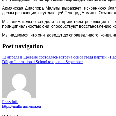
Армянская Диаспора Мальты выражает искреннюю благо
делам резолюции, осуждающей Геноцид Армян в Османско
Мы внимательно следили за принятием резолюции в 
принципиальностью они способствуют восстановлению ист
Мы надеемся, что они доведут до справедливого конца н
Post navigation
12 апреля в Ереване состоялась встреча основателя партии «На
Dilijan International School to open in September
Press Info
https://malta-armenia.eu