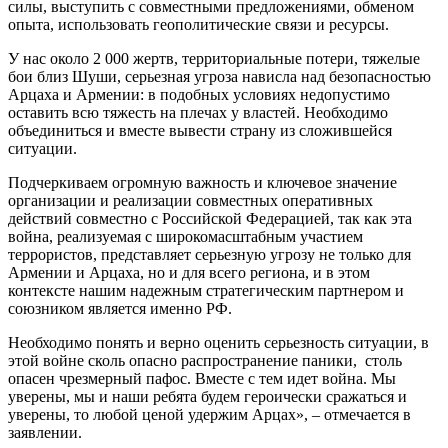
силы, выступить с совместными предложениями, обменом
опыта, использовать геополитические связи и ресурсы.
У нас около 2 000 жертв, территориальные потери, тяжелые
бои близ Шуши, серьезная угроза нависла над безопасностью
Арцаха и Армении: в подобных условиях недопустимо
оставить всю тяжесть на плечах у властей. Необходимо
объединиться и вместе вывести страну из сложившейся
ситуации.
Подчеркиваем огромную важность и ключевое значение
организации и реализации совместных оперативных
действий совместно с Российской Федерацией, так как эта
война, реализуемая с широкомасштабным участием
террористов, представляет серьезную угрозу не только для
Армении и Арцаха, но и для всего региона, и в этом
контексте нашим надежным стратегическим партнером и
союзником является именно РФ.
Необходимо понять и верно оценить серьезность ситуации, в
этой войне сколь опасно распространение паники, столь
опасен чрезмерный пафос. Вместе с тем идет война. Мы
уверены, мы и наши ребята будем героически сражаться и
уверены, то любой ценой удержим Арцах», – отмечается в
заявлении.